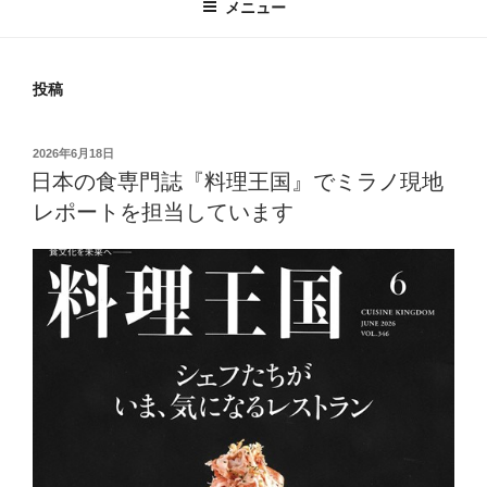
メニュー
投稿
投
2026年6月18日
稿
日本の食専門誌『料理王国』でミラノ現地
日:
レポートを担当しています