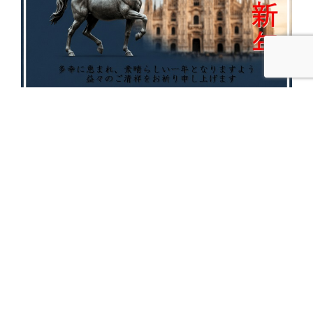
本年も引き続き、どうぞよろしくお願いし
ます。
投
2025年12月17日
稿
メリークリスマス！
日: