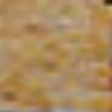
コ
ン
テ
ン
ツ
へ
ス
キ
ッ
プ