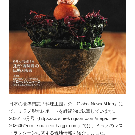
日本の食専門誌『料理王国』の「Global News Milan」に
て、ミラノ現地レポートを継続的に執筆しています。
2026年6月号（https://cuisine-kingdom.com/magazine-
202606/?utm_source=chatgpt.com）では、ミラノのレス
トランシーンに関する現地情報を紹介しました。