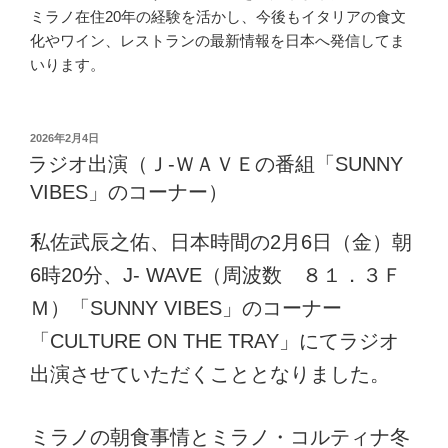
ミラノ在住20年の経験を活かし、今後もイタリアの食文
化やワイン、レストランの最新情報を日本へ発信してま
いります。
投
2026年2月4日
稿
ラジオ出演（Ｊ-ＷＡＶＥの番組「SUNNY
日:
VIBES」のコーナー）
私佐武辰之佑、日本時間の2月6日（金）朝
6時20分、J- WAVE（周波数 ８１．３Ｆ
Ｍ）「SUNNY VIBES」のコーナー
「CULTURE ON THE TRAY」にてラジオ
出演させていただくこととなりました。
ミラノの朝食事情とミラノ・コルティナ冬