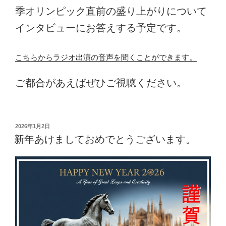
季オリンピック直前の盛り上がりについて
インタビューにお答えする予定です。
こちらからラジオ出演の音声を聞くことができます。
ご都合があえばぜひご視聴ください。
投
2026年1月2日
稿
新年あけましておめでとうございます。
日: