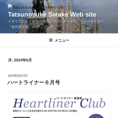
コ
ン
Tatsunosuke Satake Web site
テ
イタリアミラノ在住の現地コーディネーター、フリーライター
ン
「佐武辰之佑」のHP、ブログ
ツ
へ
メニュー
ス
キ
ッ
プ
月:
2024年6月
投
2024年6月13日
稿
ハートライナー６月号
日: