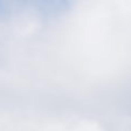
コ
ン
テ
ン
ツ
へ
ス
キ
ッ
プ