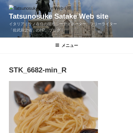
コ
ン
Tatsunosuke Satake Web site
テ
イタリアミラノ在住の現地コーディネーター、フリーライター
ン
「佐武辰之佑」のHP、ブログ
ツ
へ
メニュー
ス
キ
ッ
プ
STK_6682-min_R