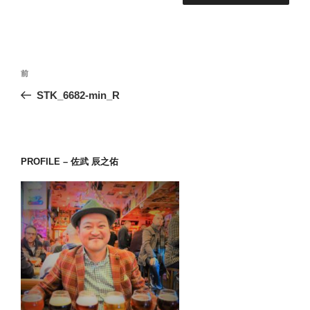
投
前
前
稿
の
STK_6682-min_R
ナ
投
ビ
稿
ゲ
ー
PROFILE – 佐武 辰之佑
シ
ョ
ン