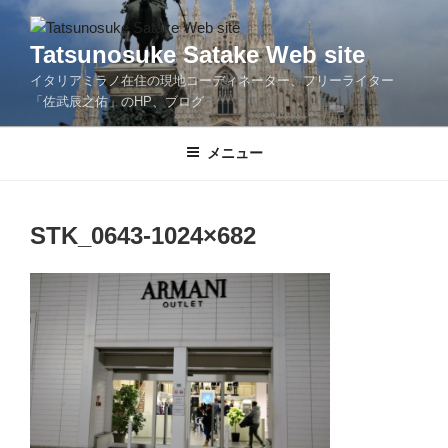
コ
ン
Tatsunosuke Satake Web site
テ
イタリアミラノ在住の現地コーディネーター、フリーライター
ン
「佐武辰之佑」のHP、ブログ
ツ
へ
メニュー
ス
キ
ッ
プ
STK_0643-1024×682