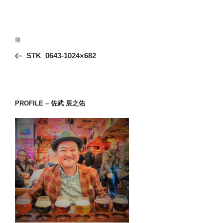
投
前
前
稿
の
STK_0643-1024×682
ナ
投
ビ
稿
ゲ
ー
PROFILE – 佐武 辰之佑
シ
ョ
ン