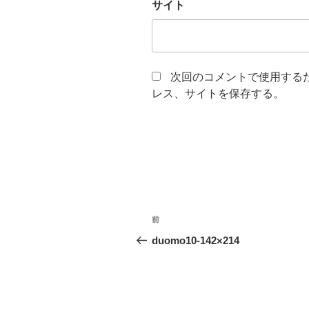
サイト
次回のコメントで使用する
レス、サイトを保存する。
投
前
前
稿
の
duomo10-142×214
投
ナ
稿
ビ