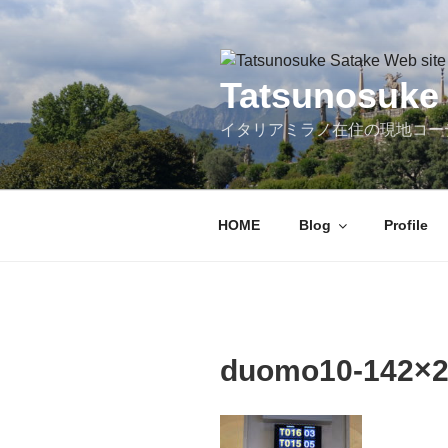
コ
ン
テ
ン
Tatsunosuke 
ツ
イタリアミラノ在住の現地コー
へ
ス
キ
ッ
HOME
Blog
Profile
プ
duomo10-142×2