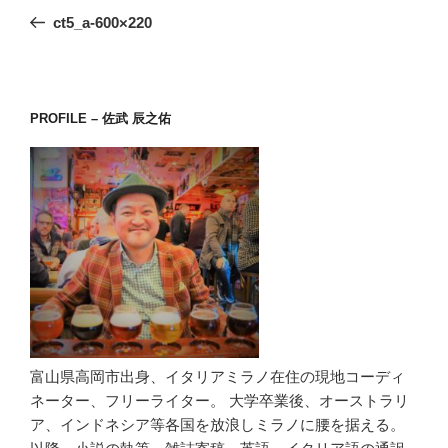
稿
の
ct5_a-600×220
ナ
投
ビ
稿
ゲ
ー
PROFILE – 佐武 辰之佑
シ
ョ
ン
富山県高岡市出身、イタリアミラノ在住の現地コーディ
ネーター、フリーライター。 大学卒業後、オーストラリ
ア、インドネシア等各国を放浪しミラノに腰を据える。