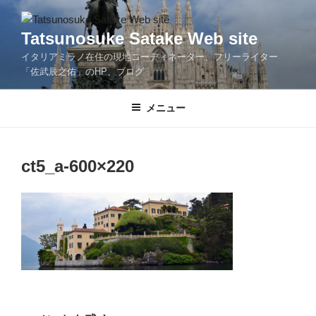
コ
ン
Tatsunosuke Satake Web site
テ
イタリアミラノ在住の現地コーディネーター、フリーライター
ン
「佐武辰之佑」のHP、ブログ
ツ
へ
メニュー
ス
キ
ッ
プ
ct5_a-600×220