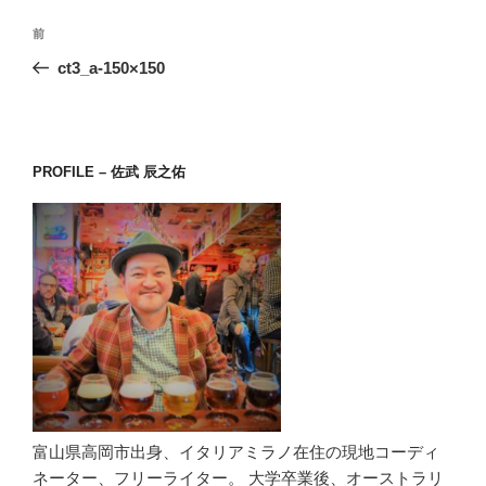
投
前
前
稿
の
ct3_a-150×150
ナ
投
ビ
稿
ゲ
ー
PROFILE – 佐武 辰之佑
シ
ョ
ン
富山県高岡市出身、イタリアミラノ在住の現地コーディ
ネーター、フリーライター。 大学卒業後、オーストラリ