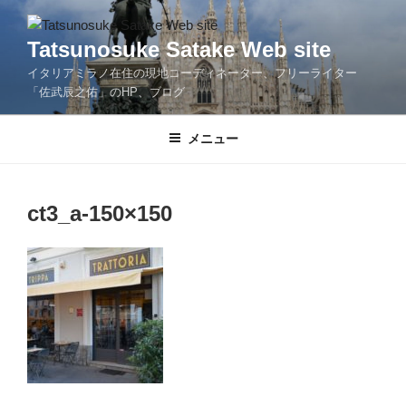
コ
ン
Tatsunosuke Satake Web site
テ
イタリアミラノ在住の現地コーディネーター、フリーライター
ン
「佐武辰之佑」のHP、ブログ
ツ
へ
メニュー
ス
キ
ッ
プ
ct3_a-150×150