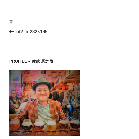
投
前
前
稿
の
ct2_b-282×189
ナ
投
ビ
稿
ゲ
ー
PROFILE – 佐武 辰之佑
シ
ョ
ン