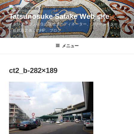
コ
ン
Tatsunosuke Satake Web site
テ
イタリアミラノ在住の現地コーディネーター、フリーライター
ン
「佐武辰之佑」のHP、ブログ
ツ
へ
メニュー
ス
キ
ッ
プ
ct2_b-282×189