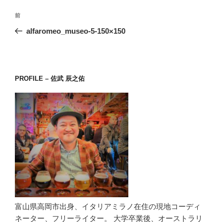
投
前
前
稿
の
alfaromeo_museo-5-150×150
ナ
投
ビ
稿
ゲ
ー
PROFILE – 佐武 辰之佑
シ
ョ
ン
富山県高岡市出身、イタリアミラノ在住の現地コーディ
ネーター、フリーライター。 大学卒業後、オーストラリ