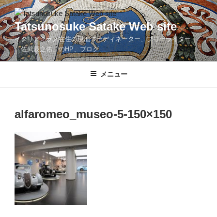
コ
ン
Tatsunosuke Satake Web site
テ
イタリアミラノ在住の現地コーディネーター、フリーライター
ン
「佐武辰之佑」のHP、ブログ
ツ
へ
メニュー
ス
キ
ッ
プ
alfaromeo_museo-5-150×150