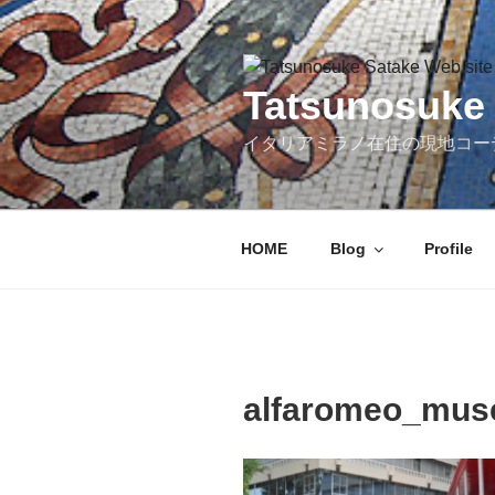
コ
ン
テ
ン
Tatsunosuke 
ツ
イタリアミラノ在住の現地コー
へ
ス
キ
ッ
HOME
Blog
Profile
プ
alfaromeo_mus