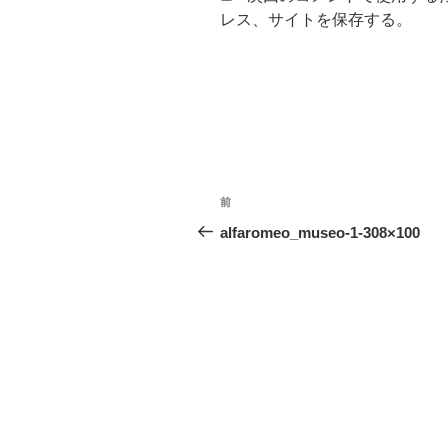
レス、サイトを保存する。
投
前
前
稿
の
alfaromeo_museo-1-308×100
投
ナ
稿
ビ
ゲ
ー
シ
ョ