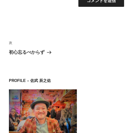
投
稿
次
次
ナ
の
初心忘るべからず
ビ
投
稿
ゲ
ー
PROFILE – 佐武 辰之佑
シ
ョ
ン