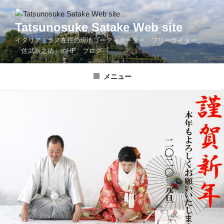
コ
ン
Tatsunosuke Satake Web site
テ
イタリアミラノ在住の現地コーディネーター、フリーライター
ン
「佐武辰之佑」のHP、ブログ
ツ
へ
メニュー
ス
キ
ッ
プ