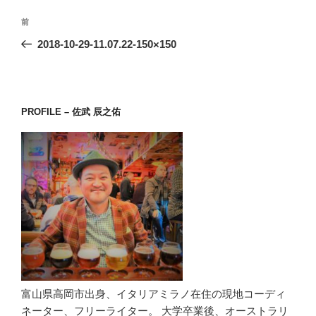
投
前
前
稿
の
2018-10-29-11.07.22-150×150
ナ
投
ビ
稿
ゲ
ー
PROFILE – 佐武 辰之佑
シ
ョ
ン
富山県高岡市出身、イタリアミラノ在住の現地コーディ
ネーター、フリーライター。 大学卒業後、オーストラリ