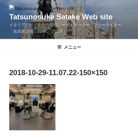
コ
ン
Tatsunosuke Satake Web site
テ
イタリアミラノ在住の現地コーディネーター、フリーライター
ン
「佐武辰之佑」のHP、ブログ
ツ
へ
メニュー
ス
キ
ッ
プ
2018-10-29-11.07.22-150×150