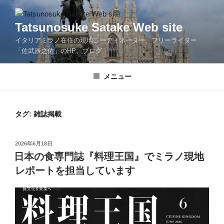
コ
ン
Tatsunosuke Satake Web site
テ
イタリアミラノ在住の現地コーディネーター、フリーライター
ン
「佐武辰之佑」のHP、ブログ
ツ
へ
メニュー
ス
キ
ッ
プ
タグ:
雑誌掲載
投
2026年6月18日
稿
日本の食専門誌『料理王国』でミラノ現地
日:
レポートを担当しています