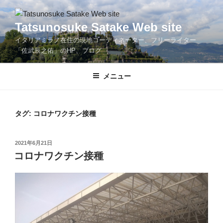
コ
ン
Tatsunosuke Satake Web site
テ
イタリアミラノ在住の現地コーディネーター、フリーライター
ン
「佐武辰之佑」のHP、ブログ
ツ
へ
メニュー
ス
キ
ッ
プ
タグ:
コロナワクチン接種
投
2021年6月21日
稿
コロナワクチン接種
日: