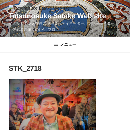
コ
ン
Tatsunosuke Satake Web site
テ
イタリアミラノ在住の現地コーディネーター、フリーライター
ン
「佐武辰之佑」のHP、ブログ
ツ
へ
メニュー
ス
キ
ッ
プ
STK_2718